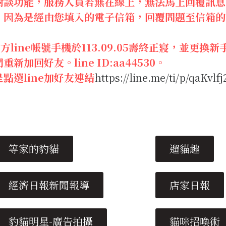
對談功能，服務人員若無在線上，無法馬上回覆訊息
，因為是經由您填入的電子信箱，回覆問題至信箱的
。
官方line帳號手機於113.09.05壽終正寢，並更
重新加回好友。line ID:aa44530。
是點選line加好友連結
https://line.me/ti/p/qaKvlfj
等家的豹貓
遛貓趣
經濟日報新聞報導
店家日報
豹貓明星-廣告拍攝
貓咪招喚術