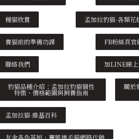
種貓欣賞
孟加拉豹猫-各類花纹(
養貓前的準備功課
FB粉絲頁官
聯絡我們
加LINE線
豹貓品種介紹：孟加拉豹貓個性
關於
特徵、價格範圍與飼養指南
孟加拉貓-維基百科
友舍各色英短、賽凱捲毛貓網路代銷