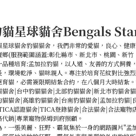
貓星球貓舍Bengals St
貓星球貓舍豹貓貓舍，我們非常的愛貓，良心、健康
壇鄉(服務範圍涵蓋:彰化縣市、新北市、桃園、新竹
一品種培育:孟加拉豹貓，以人道、友善的方式飼養
長，環境乾淨、貓咪親人。專注於培育花紋對比強烈
絕育貓，必需簽限期結紮合約，在八個月大時結紮。
貓貓舍|台中豹貓貓舍|北部豹貓貓舍|新北市豹貓舍貓
豹貓貓舍|高雄豹貓貓舍|台南豹貓貓舍|孟加拉豹貓|
|TICA認證貓舍|TICA登錄貓舍|合法貓舍|合法
路代銷|專業寵物保姆到府照顧。
為，一張美麗、狂野、霸氣集於一身的網路圖片"孟