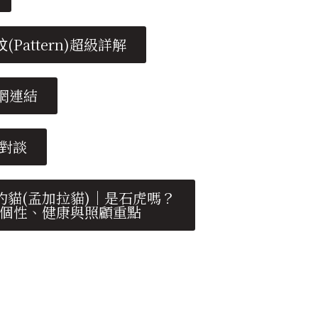
Pattern)超級詳解
網連結
上對談
豹貓(孟加拉貓)｜是石虎嗎？
個性、健康與照顧重點