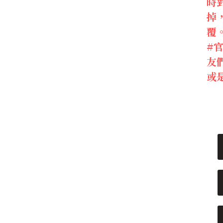
時
掉
覆
#
友們
或