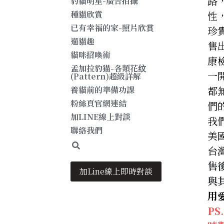
路
豹貓明星-廣告拍攝
性
種貓欣賞
已有幸福的家-照片欣賞
珍
遛貓趣
售
貓咪招喚術
康
孟加拉豹猫-各類花纹
一開
(Pattern)超級詳解
都
養貓前的準備功課
粉絲頁官網連結
們
加LINE線上對談
我
聯絡我們
美國
台灣
售
加Line線上即時對談
與
用
P