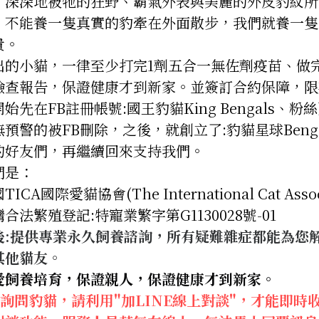
，深深地被牠的狂野、霸氣外表與美麗的外皮豹紋所
，不能養一隻真實的豹牽在外面散步，我們就養一隻
貴。
出的小貓，一律至少打完1劑五合一無佐劑疫苗、做完
檢查報告，保證健康才到新家。並簽訂合約保障，限
始先在FB註冊帳號:國王豹貓King Bengals、
無預警的被FB刪除，之後，就創立了:豹貓星球Benga
的好友們，再繼續回來支持我們。
們是：
TICA國際愛貓協會(The International Cat Ass
合法繁殖登記:特寵業繁字第G1130028號-01
後:提供專業永久飼養諮詢，所有疑難雜症都能為您解
其他貓友。
愛飼養培育，保證親人，保證健康才到新家。
S.詢問豹貓，請利用"加LINE線上對談"，才能即