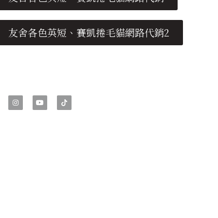
友舍各色英短、賽凱捲毛貓網路代銷2