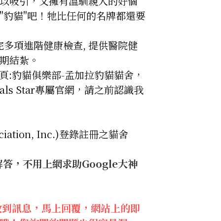
以吸引，又擁有溫馴親人的好個
"豹貓"吧！牠比任何的名牌都還要
多項進階健康檢查, 提供醫院健
期結紮。
粉絲頁:豹貓俱樂部-孟加拉豹貓貓舍，
ls Star專屬官網，請之前認識我
ociation, Inc.)登錄註冊之貓舍
答，不用上網求助Google大神
時收到訊息，馬上回覆，網站上的即