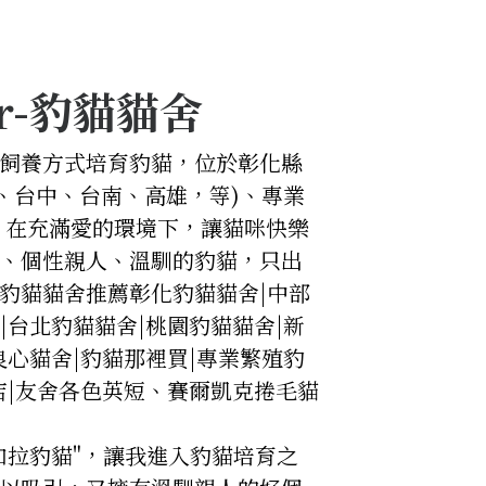
ar-豹貓貓舍
飼養方式培育豹貓，位於彰化縣
、台中、台南、高雄，等)、專業
，在充滿愛的環境下，讓貓咪快樂
、個性親人、溫馴的豹貓，只出
豹貓貓舍推薦彰化豹貓貓舍|中部
|台北豹貓貓舍|桃園豹貓貓舍|新
良心貓舍|豹貓那裡買|專業繁殖豹
寵物店|友舍各色英短、賽爾凱克捲毛貓
加拉豹貓"，讓我進入豹貓培育之