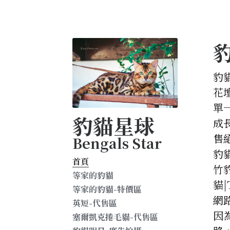
豹
豹
花
單
豹貓星球
成
售
Bengals Star
豹
首頁
竹
等家的豹貓
貓
等家的豹貓-特價區
網
英短-代售區
因
塞爾凱克捲毛貓-代售區