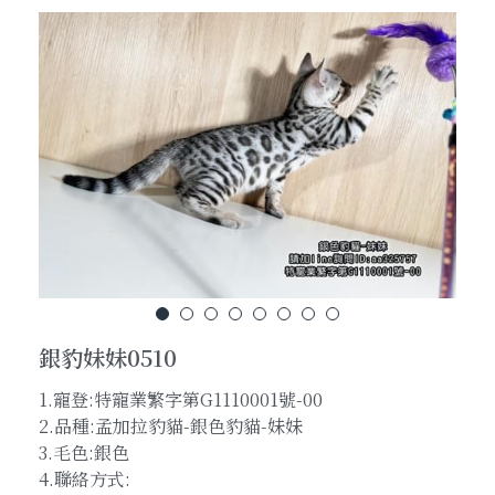
貓咪招喚術
孟加拉豹猫-各類花纹(Pattern)超級詳解
養貓前的準備功課
粉絲頁官網連結
加LINE線上對談
聯絡我們
銀豹妹妹0510
搜索
1.寵登:特寵業繁字第G1110001號-00
加Line線上即時對談
2.品種:孟加拉豹貓-銀色豹貓-妹妹
3.毛色:銀色
4.聯絡方式: