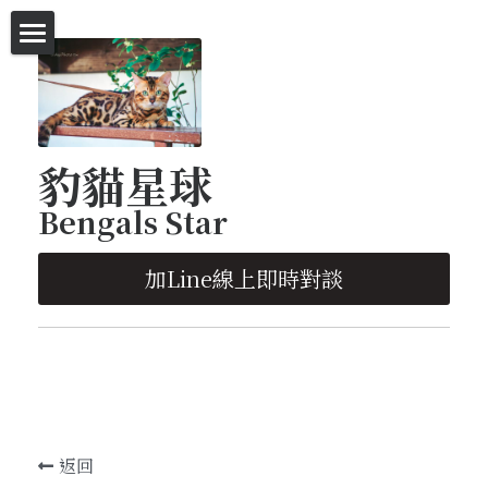
首頁
等家的豹貓
豹貓星球
等家的豹貓-特價區
Bengals Star
英短-代售區
加Line線上即時對談
塞爾凱克捲毛貓-代售區
豹貓明星-廣告拍攝
種貓欣賞
已有幸福的家-照片欣賞
返回
遛貓趣