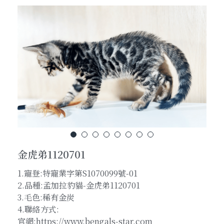
貓咪招喚術
孟加拉豹猫-各類花纹(Pattern)超級詳解
養貓前的準備功課
粉絲頁官網連結
加LINE線上對談
聯絡我們
金虎弟1120701
搜索
1.寵登:特寵業字第S1070099號-01
2.品種:孟加拉豹貓-金虎弟1120701
加Line線上即時對談
3.毛色:稀有金炭
4.聯絡方式:
官網:https://www.bengals-star.com