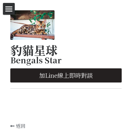
首頁
等家的豹貓
豹貓星球
等家的豹貓-特價區
Bengals Star
英短-代售區
加Line線上即時對談
塞爾凱克捲毛貓-代售區
豹貓明星-廣告拍攝
種貓欣賞
已有幸福的家-照片欣賞
返回
遛貓趣