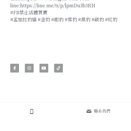
line:https://line.me/ti/p/lpmDu3b3RH
#FB禁止活體買賣
#孟加拉豹貓 #金豹 #銀豹 #雪豹 #黑豹 #碳豹 #紅豹
聯系我們