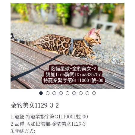
貓咪招喚術
孟加拉豹猫-各類花纹(Pattern)超級詳解
養貓前的準備功課
粉絲頁官網連結
加LINE線上對談
聯絡我們
搜索
金豹美女1129-3-2
加Line線上即時對談
1.寵登:特寵業繁字第G1110001號-00
2.品種:孟加拉豹貓-金豹美女1129-3
3.聯絡方式: