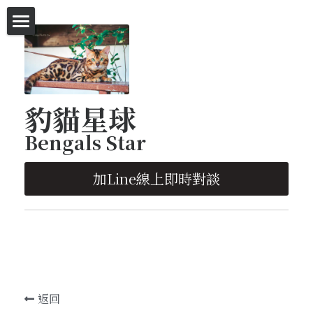
首頁
等家的豹貓
豹貓星球
等家的豹貓-特價區
Bengals Star
英短-代售區
加Line線上即時對談
塞爾凱克捲毛貓-代售區
豹貓明星-廣告拍攝
種貓欣賞
已有幸福的家-照片欣賞
返回
遛貓趣