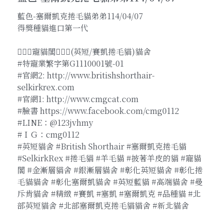
藍色-塞爾凱克捲毛貓弟弟114/04/07
得獎種貓進口第一代
🧚🏻‍♀️寵貓閣🧚🏻‍♀️(英短/賽凱捲毛貓)貓舍
#特寵業繁字第G1110001號-01
#官網2: http://www.britishshorthair-
selkirkrex.com
#官網1: http://www.cmgcat.com
#臉書 https://www.facebook.com/cmg0112
#​LINE：@123jvhmy
#ＩＧ：cmg0112
#英短貓舍 #British Shorthair #塞爾凱克捲毛貓
#SelkirkRex #捲毛貓 #羊毛貓 #披著羊皮的貓 #寵貓
閣 #金漸層貓舍 #銀漸層貓舍 #彰化英短貓舍 #彰化捲
毛貓貓舍 #彰化塞爾凱貓舍 #英短藍貓 #高端貓舍 #曼
斥肯貓舍 #精緻 #賽凱 #塞凱 #塞爾凱克 #品種貓 #北
部英短貓舍 #北部塞爾凱克捲毛貓貓舍 #新北貓舍