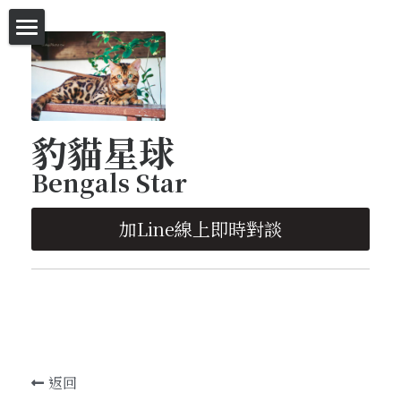
首頁
等家的豹貓
豹貓星球
等家的豹貓-特價區
Bengals Star
英短-代售區
加Line線上即時對談
塞爾凱克捲毛貓-代售區
豹貓明星-廣告拍攝
種貓欣賞
已有幸福的家-照片欣賞
返回
遛貓趣