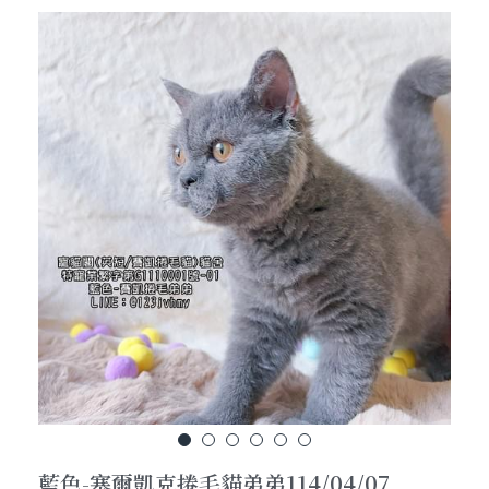
貓咪招喚術
孟加拉豹猫-各類花纹(Pattern)超級詳解
養貓前的準備功課
粉絲頁官網連結
加LINE線上對談
聯絡我們
搜索
加Line線上即時對談
藍色-塞爾凱克捲毛貓弟弟114/04/07