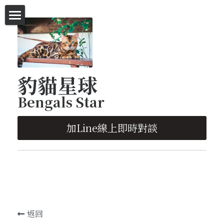
首頁
等家的豹貓
豹貓星球
等家的豹貓-特價區
Bengals Star
英短-代售區
加Line線上即時對談
塞爾凱克捲毛貓-代售區
豹貓明星-廣告拍攝
種貓欣賞
已有幸福的家-照片欣賞
返回
遛貓趣