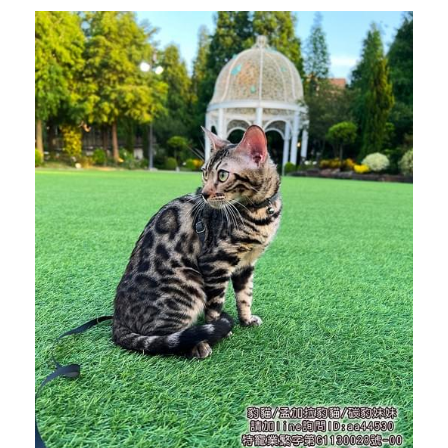
貓咪招喚術
孟加拉豹猫-各類花纹(Pattern)超級詳解
養貓前的準備功課
粉絲頁官網連結
加LINE線上對談
聯絡我們
搜索
加Line線上即時對談