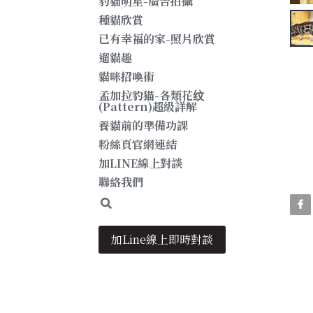
豹貓明星-廣告拍攝
種貓欣賞
已有幸福的家-照片欣賞
遛貓趣
貓咪招喚術
孟加拉豹猫-各類花纹
(Pattern)超級詳解
養貓前的準備功課
粉絲頁官網連結
加LINE線上對談
聯絡我們
加Line線上即時對談