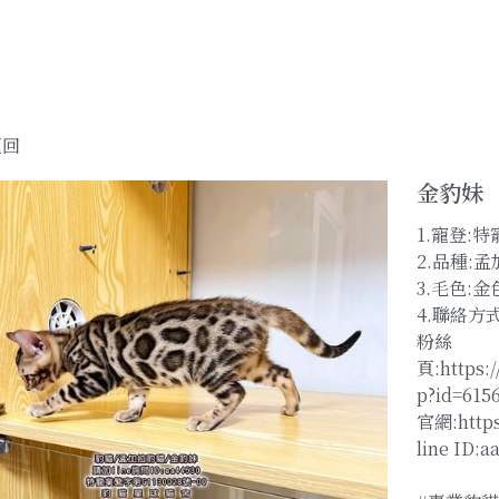
返回
金豹妹
1.寵登:特
2.品種:
3.毛色:金
4.聯絡方式
粉絲
頁:https:
p?id=615
官網:https
line ID:a