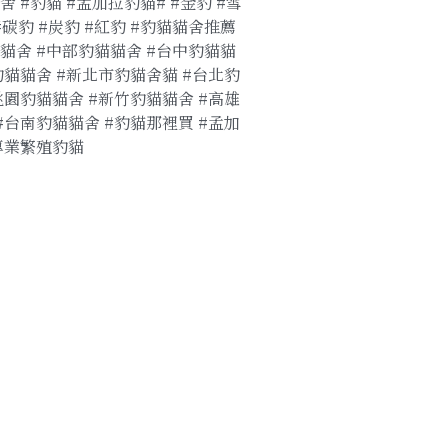
舍 #豹貓 #孟加拉豹貓# #金豹 #雪
 #碳豹 #炭豹 #紅豹 #豹貓貓舍推薦
貓舍 #中部豹貓貓舍 #台中豹貓貓
豹貓貓舍 #新北市豹貓舍貓 #台北豹
桃園豹貓貓舍 #新竹豹貓貓舍 #高雄
#台南豹貓貓舍 #豹貓那裡買 #孟加
專業繁殖豹貓