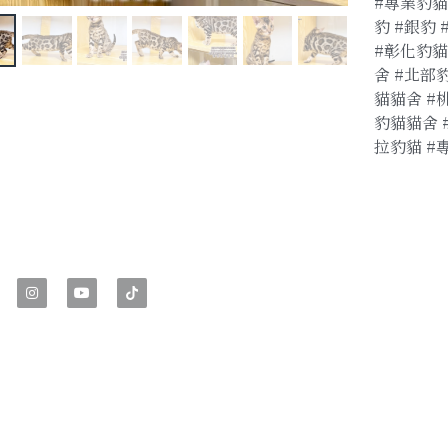
#專業豹貓
豹 #銀豹
#彰化豹貓
舍 #北部
貓貓舍 #
豹貓貓舍 
拉豹貓 #