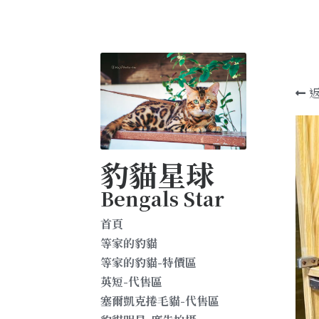
豹貓星球
Bengals Star
首頁
等家的豹貓
等家的豹貓-特價區
英短-代售區
塞爾凱克捲毛貓-代售區